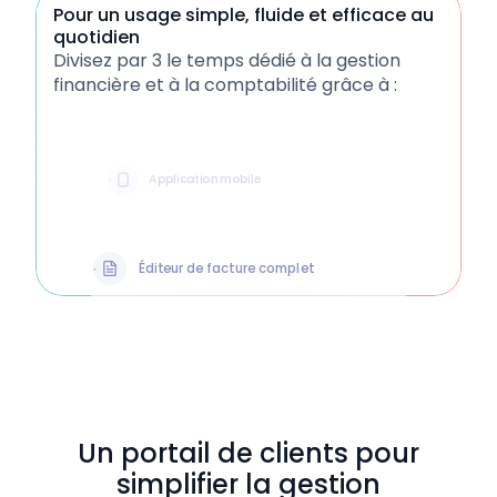
Pour un usage simple, fluide et efficace au
quotidien
Divisez par 3 le temps dédié à la gestion
Intégrations & automatisations
financière et à la comptabilité grâce à :
Application mobile
Éditeur de facture complet
Centralisation des justificatifs
Paiement en 1 clic
Un portail de clients pour
simplifier la gestion