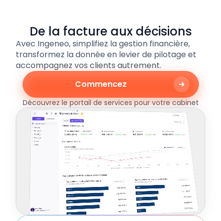
Paiement en 1 clic
De la facture aux décisions
Avec Ingeneo, simplifiez la gestion financière,
transformez la donnée en levier de pilotage et
Intégrations & automatisations
accompagnez vos clients autrement.
Commencez
Application mobile
Découvrez le portail de services pour votre cabinet
Éditeur de facture complet
Centralisation des justificatifs
Paiement en 1 clic