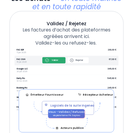
et en toute rapidité
Validez / Rejetez
Les factures d’achat des plateformes
agréées arrivent ici.
Validez-les ou refusez-les.
FAC EDF
230,00 €
11 jan 2026
FAC OVH
67,00 €
Valider
Rejeter
16 jan 2026
Google LLC
345,00 €
20 jan 2026
Darty Pro
545,90 €
10 fev 2026
Booking Pro
245,00 €
13 fev 2026
Émetteur Fournisseur
Récepteur Acheteur
Uber LLC
54,76 €
19 fev 2026
Logiciels de la suite Ingeneo
FAC EDF 20251211
+1 000,00 €
11 déc 2025
Vous - Validez / Refusez
via plateforme PA Septeo
Acteurs publics