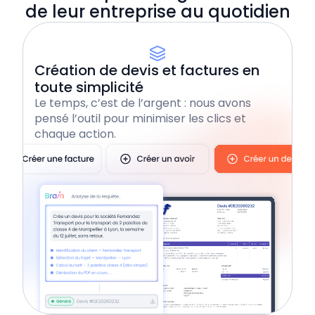
de leur entreprise au quotidien
Intégrations & automatisations
Création de devis et factures en
Application mobile
toute simplicité
Le temps, c’est de l’argent : nous avons
pensé l’outil pour minimiser les clics et
Éditeur de facture complet
chaque action.
Centralisation des justificatifs
Paiement en 1 clic
Intégrations & automatisations