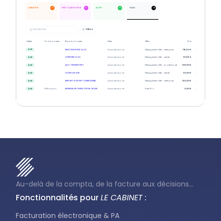
0
0
13
13
À INVITER
PRÊT À DÉPLOYER
ACTIF
TOUS
Recherche
Filtres
Statut
Code dossier
Nom du dossier
Sites
Offre
Prix
...
MULTISERVICE & CO
Aucun site associé
Management offer - enterprise
119,90 €
Actif
...
COIFFURE & CO
Aucun site associé
Management offer - starter
35,99 €
Actif
...
ALIZ TRANSPORT
Aucun site associé
Management offer - professional
100,00 €
Actif
...
SCI BELLEVUE
Aucun site associé
Management offer - starter
20,00 €
Actif
...
IMPORT EXPORT COMPAGNIE
Aucun site associé
Management offer - enterprise
120,00 €
Actif
...
KRIS ne pas u...
MONSIEUR CHRISTOPHE GELIN
Aucun site associé
Pack Pro
0,00 €
Actif
Au-delà de la compta, de la facture aux décisions...
Fonctionnalités pour
LE CABINET :
Facturation électronique & PA