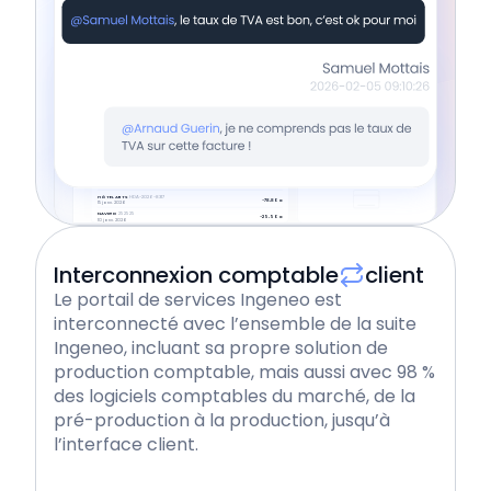
Déposez vos documents
Factures d'achat
Factures de vente
Autres documents
+ Importer un fichier
+ Importer un fichier
+ Importer un fichier
Vos actions prioritaires
Documents à valider
Commentaires
3 documents à valider
BOUYGUES TELECOM
11153415110126
-53,99 €
23 janv. 2026
HÔTEL ARTS
HDA-2026-8317
-78,80 €
15 janv. 2026
NAVIGO
252525
-25,50 €
10 janv. 2026
Interconnexion comptable
client
Le portail de services Ingeneo est
interconnecté avec l’ensemble de la suite
Ingeneo, incluant sa propre solution de
production comptable, mais aussi avec 98 %
des logiciels comptables du marché, de la
pré-production à la production, jusqu’à
l’interface client.