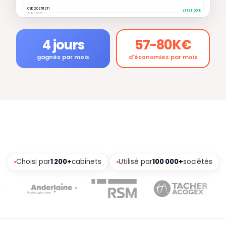
CED 20251211
+1 121,00 €
3 déc 2025
4 jours
57-80K€
gagnés par mois
d'économies par mois
Choisi par
1 200+
cabinets
Utilisé par
100 000+
sociétés
Éditeur de facture complet
Centralisation des justificatifs