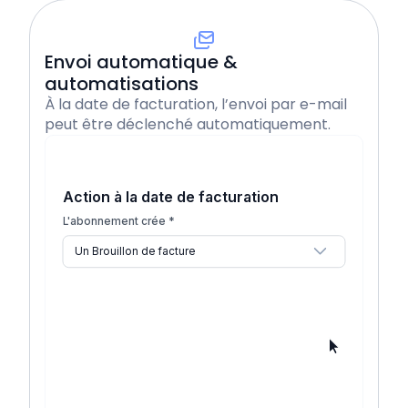
Application mobile
Envoi automatique &
automatisations
À la date de facturation, l’envoi par e-mail
peut être déclenché automatiquement.
Éditeur de facture complet
Action à la date de facturation
Centralisation des justificatifs
L'abonnement crée *
Un Brouillon de facture
Paiement en 1 clic
Un Brouillon de facture
Une facture finalisée
Intégrations & automatisations
Une facture finalisée et son envoi par email