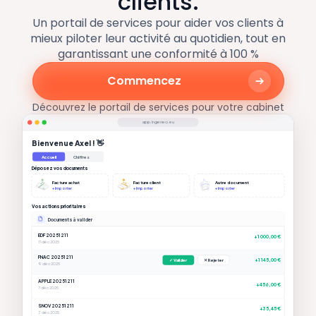
clients.
Un portail de services pour aider vos clients à
mieux piloter leur activité au quotidien, tout en
garantissant une conformité à 100 %
Commencez
Découvrez le portail de services pour votre cabinet
app.ingeneo.eu
Bienvenue Axel ! 👋
Accueil
Chiffres
Déposez vos documents
Facture achat
Facture client
Autre document
+ Importer
+ Importer
+ Importer
Vos actions prioritaires
Documents à valider
EDF 20251211
+1 000,00 €
11 déc 2025
FNAC 20251211
+1 145,00 €
✓ Valider
✕ Rejeter
9 déc 2025
APPLE 20251211
+456,00 €
7 déc 2025
SNOV 20251211
+35,45 €
3 déc 2025