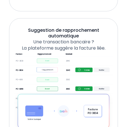
Suggestion de rapprochement
automatique
Une transaction bancaire ?
La plateforme suggère la facture liée.
Facture
Rapprochement
Montant
Exact
PO-3B30
289€
Suggestion IA
Valider
Modifier
PO-3B34
324€
Exact
PO-4B10
252€
Exact
Valider
Modifier
PO-4B50
252€
Exact
PO-4B55
202€
Exact
PO-5B10
552€
Facture
PO-3B34
Votre banque