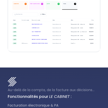
0
0
13
13
À INVITER
PRÊT À DÉPLOYER
ACTIF
TOUS
Recherche
Filtres
Statut
Code dossier
Nom du dossier
Sites
Offre
Prix
...
MULTISERVICE & CO
Aucun site associé
Management offer - enterprise
119,90 €
Actif
...
COIFFURE & CO
Aucun site associé
Management offer - starter
35,99 €
Actif
...
ALIZ TRANSPORT
Aucun site associé
Management offer - professional
100,00 €
Actif
...
SCI BELLEVUE
Aucun site associé
Management offer - starter
20,00 €
Actif
...
IMPORT EXPORT COMPAGNIE
Aucun site associé
Management offer - enterprise
120,00 €
Actif
...
KRIS ne pas u...
MONSIEUR CHRISTOPHE GELIN
Aucun site associé
Pack Pro
0,00 €
Actif
Au-delà de la compta, de la facture aux décisions...
Fonctionnalités pour
LE CABINET :
Facturation électronique & PA