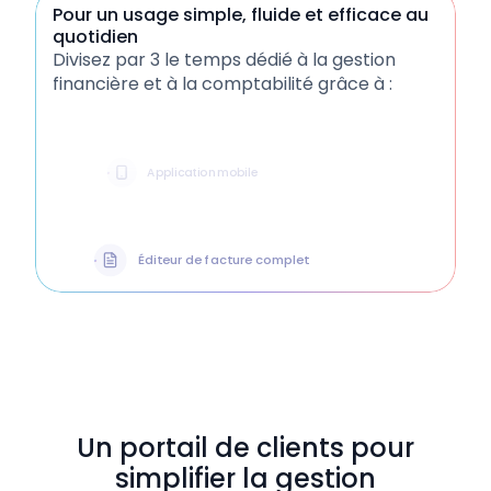
Pour un usage simple, fluide et efficace au
quotidien
Divisez par 3 le temps dédié à la gestion
Intégrations & automatisations
financière et à la comptabilité grâce à :
Application mobile
Éditeur de facture complet
Centralisation des justificatifs
Paiement en 1 clic
Un portail de clients pour
simplifier la gestion