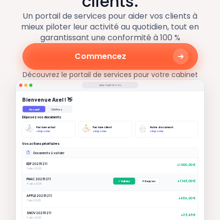
clients.
Un portail de services pour aider vos clients à
mieux piloter leur activité au quotidien, tout en
garantissant une conformité à 100 %
Commencez
Découvrez le portail de services pour votre cabinet
app.ingeneo.eu
Bienvenue Axel ! 👋
Accueil
Chiffres
Déposez vos documents
Facture achat
Facture client
Autre document
+ Importer
+ Importer
+ Importer
Vos actions prioritaires
Documents à valider
EDF 20251211
+1 000,00 €
11 déc 2025
FNAC 20251211
+1 145,00 €
✓ Valider
✕ Rejeter
9 déc 2025
APPLE 20251211
+456,00 €
7 déc 2025
SNOV 20251211
+35,45 €
3 déc 2025