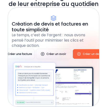
de leur entreprise au quotidien
Intégrations & automatisations
Création de devis et factures en
Application mobile
toute simplicité
Le temps, c’est de l’argent : nous avons
pensé l’outil pour minimiser les clics et
Éditeur de facture complet
chaque action.
Centralisation des justificatifs
Paiement en 1 clic
Intégrations & automatisations