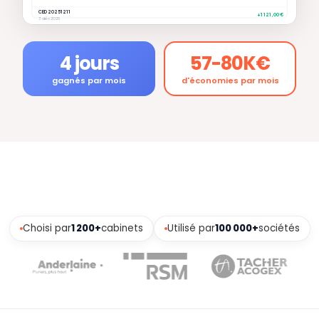
CED 20251211
+1 121,00 €
3 déc 2025
4 jours
57-80K€
gagnés par mois
d'économies par mois
Choisi par
1 200+
cabinets
Utilisé par
100 000+
sociétés
Éditeur de facture complet
Centralisation des justificatifs