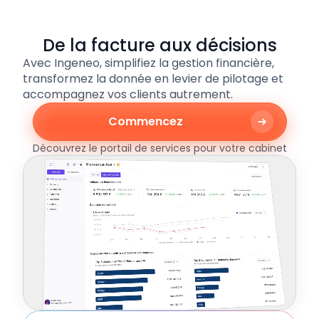
Paiement en 1 clic
De la facture aux décisions
Avec Ingeneo, simplifiez la gestion financière,
transformez la donnée en levier de pilotage et
Intégrations & automatisations
accompagnez vos clients autrement.
Commencez
Application mobile
Découvrez le portail de services pour votre cabinet
Éditeur de facture complet
Centralisation des justificatifs
Paiement en 1 clic