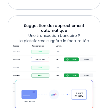
Suggestion de rapprochement
automatique
Une transaction bancaire ?
La plateforme suggère la facture liée.
Facture
Rapprochement
Montant
Exact
PO-3B30
289€
Suggestion IA
Valider
Modifier
PO-3B34
324€
Exact
PO-4B10
252€
Exact
Valider
Modifier
PO-4B50
252€
Exact
PO-4B55
202€
Exact
PO-5B10
552€
Facture
PO-3B34
Votre banque