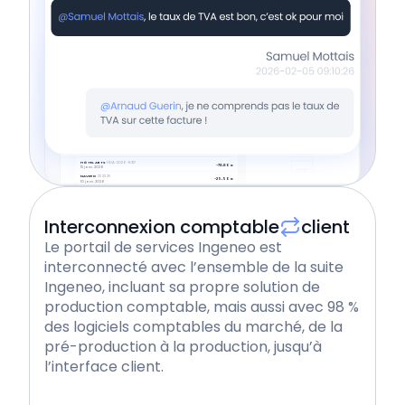
Déposez vos documents
Factures d'achat
Factures de vente
Autres documents
+ Importer un fichier
+ Importer un fichier
+ Importer un fichier
Vos actions prioritaires
Documents à valider
Commentaires
3 documents à valider
BOUYGUES TELECOM
11153415110126
-53,99 €
23 janv. 2026
HÔTEL ARTS
HDA-2026-8317
-78,80 €
15 janv. 2026
NAVIGO
252525
-25,50 €
10 janv. 2026
Interconnexion comptable
client
Le portail de services Ingeneo est
interconnecté avec l’ensemble de la suite
Ingeneo, incluant sa propre solution de
production comptable, mais aussi avec 98 %
des logiciels comptables du marché, de la
pré-production à la production, jusqu’à
l’interface client.