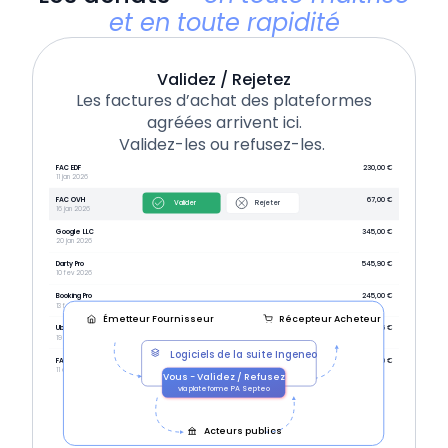
et en toute rapidité
Validez / Rejetez
Les factures d’achat des plateformes
agréées arrivent ici.
Validez-les ou refusez-les.
FAC EDF
230,00 €
11 jan 2026
FAC OVH
67,00 €
Valider
Rejeter
16 jan 2026
Google LLC
345,00 €
20 jan 2026
Darty Pro
545,90 €
10 fev 2026
Booking Pro
245,00 €
13 fev 2026
Émetteur Fournisseur
Récepteur Acheteur
Uber LLC
54,76 €
19 fev 2026
Logiciels de la suite Ingeneo
FAC EDF 20251211
+1 000,00 €
11 déc 2025
Vous - Validez / Refusez
via plateforme PA Septeo
Acteurs publics