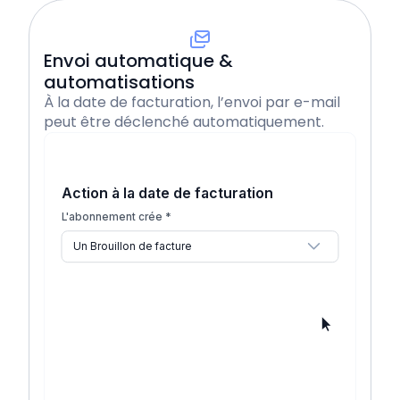
Application mobile
Envoi automatique &
automatisations
À la date de facturation, l’envoi par e-mail
Éditeur de facture complet
peut être déclenché automatiquement.
Centralisation des justificatifs
Action à la date de facturation
L'abonnement crée *
Un Brouillon de facture
Paiement en 1 clic
Un Brouillon de facture
Une facture finalisée
Intégrations & automatisations
Une facture finalisée et son envoi par email
Application mobile